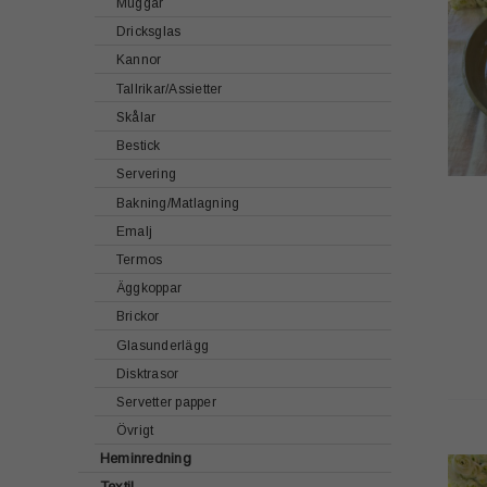
Muggar
Sjökortsmotiv
Dricksglas
Fyrmotiv
Kannor
Textil
Tallrikar/Assietter
Disktrasor
Skålar
Brickhållare / Tavelhållare
Bestick
Vykort
Servering
Emalj
Bakning/Matlagning
Handgjord Keramik
Emalj
Termos
Äggkoppar
Brickor
Glasunderlägg
Disktrasor
Servetter papper
Övrigt
Heminredning
Textil