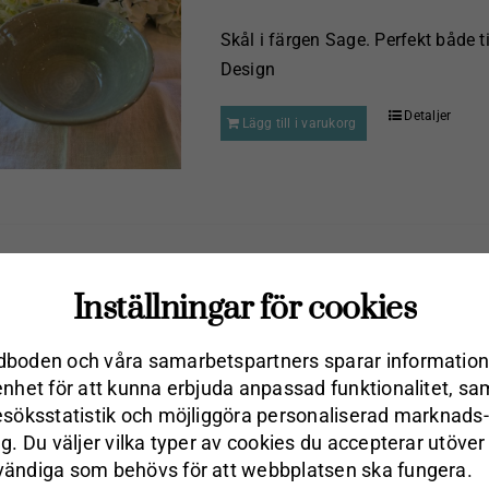
Skål i färgen Sage. Perfekt både t
Design
Detaljer
Lägg till i varukorg
Emalj ugnsform Rund 28cm Kock
Inställningar för cookies
kr
635.00
boden och våra samarbets­partners sparar information
Emalj ugnsform från Svenska Kock
enhet för att kunna erbjuda anpassad funktionalitet, sa
köksredskap som passar bra till mat
esöks­statistik och möjliggöra personaliserad marknads­
äventyret, sommarstugan, båten/hu
ng. Du väljer vilka typer av cookies du accepterar utöver
modeller är melerade med bruna pr
ändiga som behövs för att webbplatsen ska fungera.