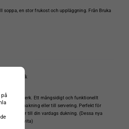
ill soppa, en stor frukost och uppläggning. Från Bruka
ums Jernverk
 på
ums Jernverk. Ett mångsidigt och funktionellt
mla
lagning, bakning eller till servering. Perfekt för
sbilen eller till din vardags dukning. (Dessa nya
 de
ickar i det vita)