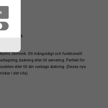
a
ums Jernverk
ums Jernverk. Ett mångsidigt och funktionellt
lagning, bakning eller till servering. Perfekt för
sbilen eller till din vardags dukning. (Dessa nya
ickar i det vita)