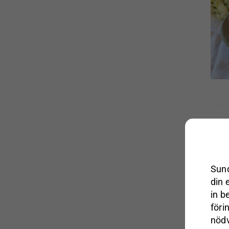
Karlskrona Lampfabrik
Ester & Erik
Paradisverkstaden
Sundboden Design
Bröderna Anderssons
Grythyttan Stålmöbler
Wigells
Sund
din 
in b
föri
nödv