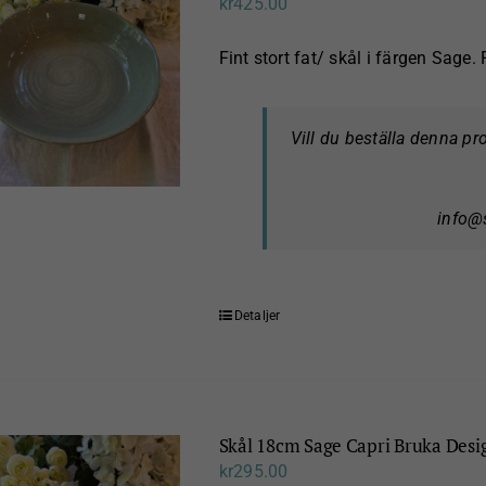
kr
425.00
Fint stort fat/ skål i färgen Sage.
Vill du beställa denna p
info@
Detaljer
Skål 18cm Sage Capri Bruka Desi
kr
295.00