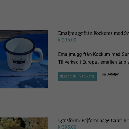
Emaljmugg från Kockums med Sva
kr
295.00
Emaljmugg från Kockum med Sund
Tillverkad i Europa , emaljen är bly
Detaljer
Lägg till i varukorg
Ugnsform/ Pajform Sage Capri Br
kr
395.00