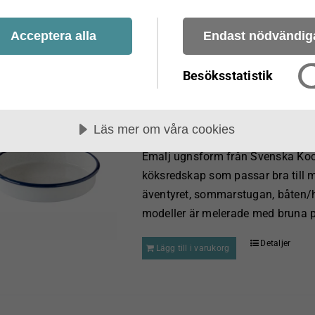
Detaljer
Lägg till i varukorg
Acceptera alla
Endast nödvändig
Besöksstatistik
Emalj ugnsform Rund 24cm Kock
kr
435.00
Läs mer om våra cookies
Emalj ugnsform från Svenska Kock
köksredskap som passar bra till mat
äventyret, sommarstugan, båten/hu
modeller är melerade med bruna pr
Detaljer
Lägg till i varukorg