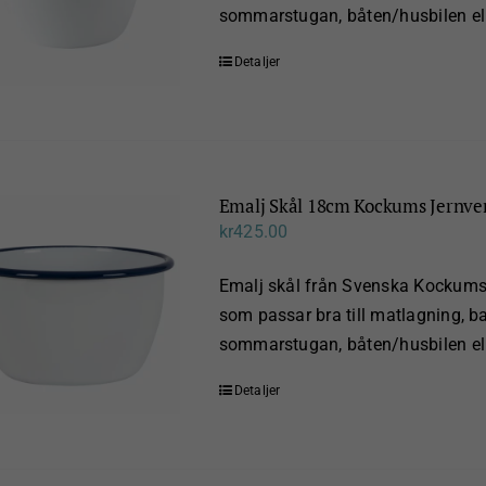
sommarstugan, båten/husbilen ell
Detaljer
Emalj Skål 18cm Kockums Jernve
kr
425.00
Emalj skål från Svenska Kockums 
som passar bra till matlagning, bak
sommarstugan, båten/husbilen ell
Detaljer