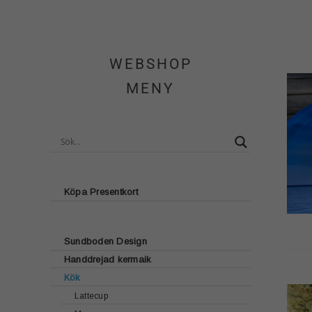
WEBSHOP
MENY
Köpa Presentkort
Sundboden Design
Handdrejad kermaik
Glasunderlägg
Kök
Brickor
Lattecup
Bordstabletter