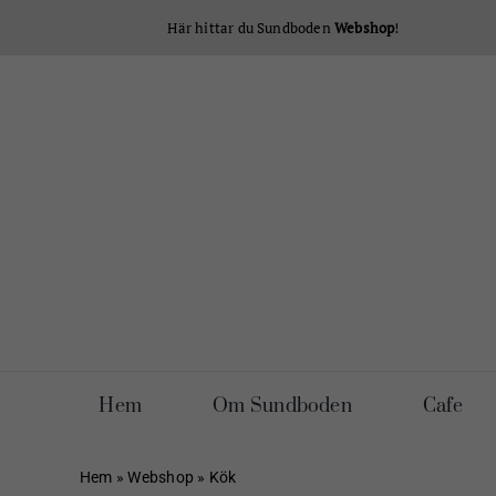
Fortsätt
Här hittar du Sundboden
Webshop
!
till
innehållet
Hem
Om Sundboden
Cafe
Hem
»
Webshop
»
Kök