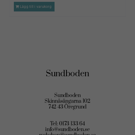
Lägg till i varukorg
Sundboden
Sundboden
Skinnäsängarna 102
742 43 Öregrund
Tel: 0173 133 64
info@sundboden.se