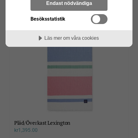
Endast nödvändiga
Bröderna Anderssons
Grythyttan Stålmöbler
Besöksstatistik
Wigells
Läs mer om våra cookies
Pläd/Överkast Lexington
kr
1,395.00