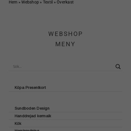
Hem
Hem
»
Webshop
»
Textil
»
Överkast
Om Sundboden
WEBSHOP
Cafe
MENY
Sortiment
Schakt & Svets
Kontakt & Öppettider
Köpa Presentkort
Webshop
Sundboden Design
Handdrejad kermaik
Kundvagn
Glasunderlägg
Kök
Brickor
Heminredning