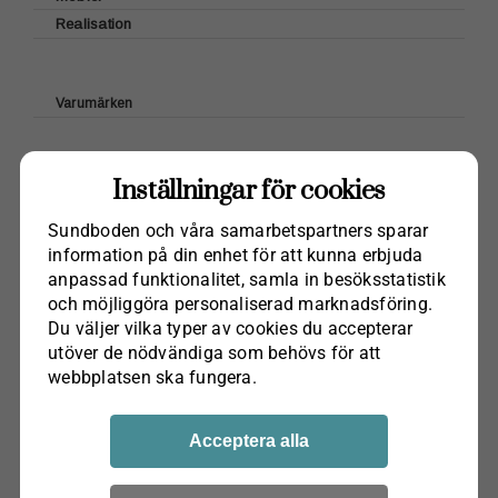
Realisation
Bröderna Anderssons
Emalj
Handdukar
Kryddor
G.A.D
Servetter papper
Tillbehör
Roslags Pasta
Grythyttan Stålmöbler
Brickor
Övrigt
Varumärken
Wigells
Glasunderlägg
Green Gate
Brickbord/Benstativ
Bordstabletter
House Doctor & Nicolas Vahé
Textil
Villkor & Frakt
Inställningar för cookies
Bruka Desgin
Glasflöten
Kontakt Webshop
Laura Ashley Tableware
Sundboden och våra samarbets­partners sparar
Inredning
Lexington
information på din enhet för att kunna erbjuda
Sjöfåglar
anpassad funktionalitet, samla in besöks­statistik
Kerstin Landström
SundbodenDesign
och möjliggöra personaliserad marknads­föring.
Fraktfritt
på order över 1000kr, gäller i Sverige,
Klippan Yllefabrik
Vykort
Du väljer vilka typer av cookies du accepterar
gäller ej möbler.
Maileg
utöver de nödvändiga som behövs för att
Kockums jernverk
webbplatsen ska fungera.
Karlskrona Lampfabrik
Ester & Erik
Acceptera alla
Paradisverkstaden
Sundboden Design