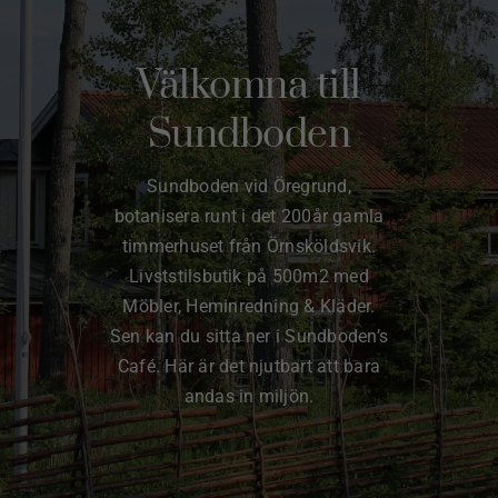
Hem
Om Sundboden
Välkomna till
Sundboden
Cafe
Sundboden vid Öregrund,
Sortiment
botanisera runt i det 200år gamla
timmerhuset från Örnsköldsvik.
Schakt & Svets
Livststilsbutik på 500m2 med
Möbler, Heminredning & Kläder.
Kontakt & Öppettider
Sen kan du sitta ner i Sundboden’s
Café. Här är det njutbart att bara
Webshop
andas in miljön.
Kundvagn