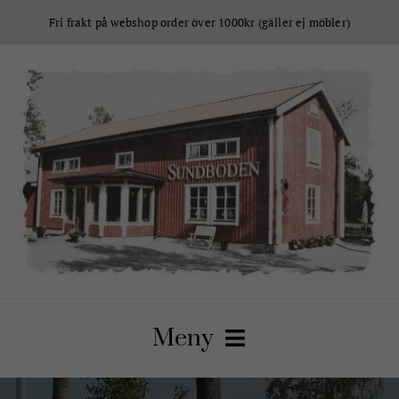
Fortsätt
Fri frakt på webshop order över 1000kr (gäller ej möbler)
till
innehållet
Meny