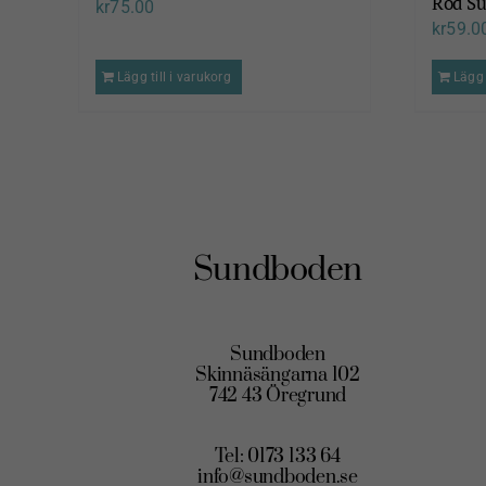
Röd S
kr
75.00
kr
59.0
Lägg till i varukorg
Lägg 
Sundboden
Sundboden
Skinnäsängarna 102
742 43 Öregrund
Tel: 0173 133 64
info@sundboden.se