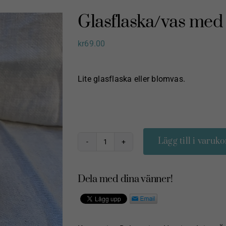
Glasflaska/vas med 
kr
69.00
Lite glasflaska eller blomvas.
Lägg till i varuko
Glasflaska/vas
med
lock
Dela med dina vänner!
i
kork
mängd