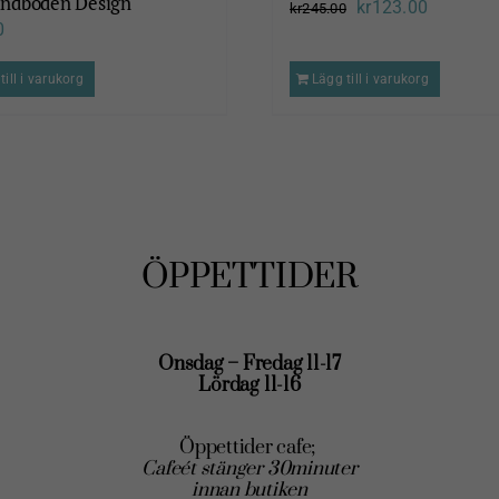
undboden Design
Det
Det
kr
123.00
kr
245.00
0
ursprungliga
nuvaran
priset
priset
till i varukorg
Lägg till i varukorg
var:
är:
kr245.00.
kr123.00
ÖPPETTIDER
Onsdag – Fredag 11-17
Lördag 11-16
Öppettider cafe;
Cafeét stänger 30minuter
innan butiken