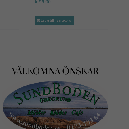
kr
99.00
de
Lägg till i varukorg
.
VÄLKOMNA ÖNSKAR