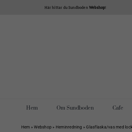
Fortsätt
Här hittar du Sundboden
Webshop
!
till
innehållet
Hem
Om Sundboden
Cafe
Hem
»
Webshop
»
Heminredning
»
Glasflaska/vas med lock