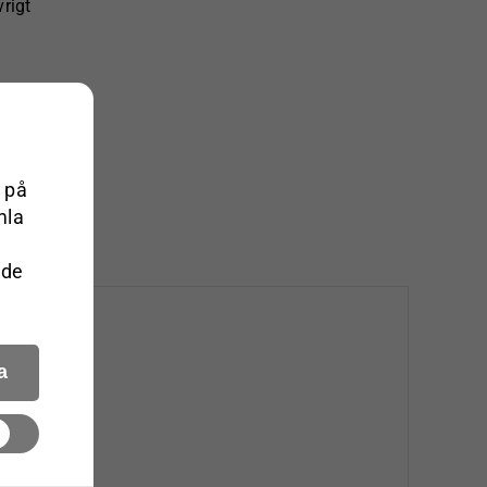
rigt
 på
mla
 de
a