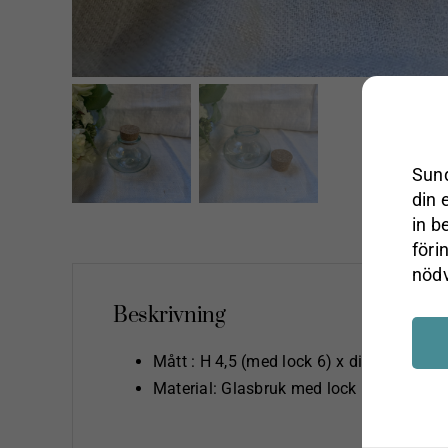
Sund
din 
in b
föri
nödv
Beskrivning
Mått : H 4,5 (med lock 6) x diameter 7c
Material: Glasbruk med lock i kork