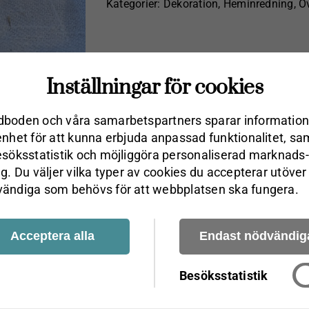
Kategorier:
Dekoration
,
Heminredning
,
Öv
Inställningar för cookies
boden och våra samarbets­partners sparar information
enhet för att kunna erbjuda anpassad funktionalitet, sa
esöks­statistik och möjliggöra personaliserad marknads­
ng. Du väljer vilka typer av cookies du accepterar utöver
ändiga som behövs för att webbplatsen ska fungera.
Acceptera alla
Endast nödvändig
m
Besöksstatistik