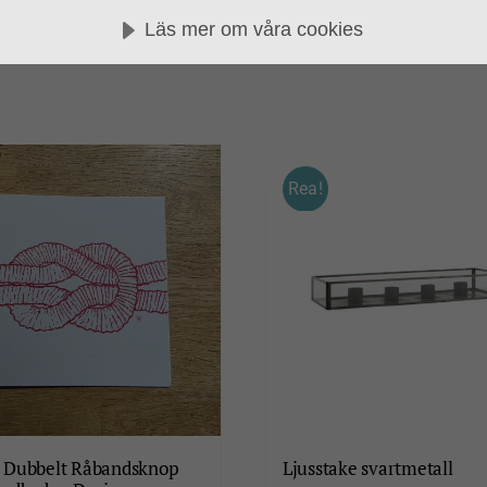
Läs mer om våra cookies
Rea!
 Dubbelt Råbandsknop
Ljusstake svartmetall