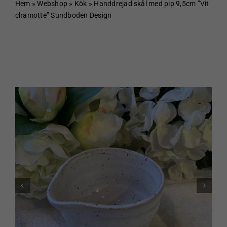
Hem
Hem
»
Webshop
»
Kök
»
Handdrejad skål med pip 9,5cm ”Vit
chamotte” Sundboden Design
Om Sundboden
Cafe
Sortiment
Schakt & Svets
Kontakt & Öppettider
Webshop
Kundvagn