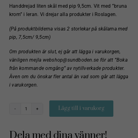
Handdrejad liten skål med pip 9,5cm. Vit med ”bruna
krom” i leran. Vi drejar alla produkter i Roslagen.
(På produktbilderna visas 2 storlekar på skålarna med
pip, 7,5cm/ 9,5cm)
Om produkten är slut, ej går att lägga i varukorgen,
vänligen mejla webshop@sundboden.se för att ”Boka
från kommande omgång” av nytillverkade produkter.
Även om du önskar fler antal än vad som går att lägga
i varukorgen.
Lägg till i varukorg
Handdrejad
skål
med
Dela med dina vänner!
pip