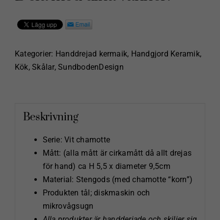
9,5cm
''Vit
chamotte''
Sundboden
Kategorier:
Handdrejad kermaik
,
Handgjord Keramik
,
Design
Kök
,
Skålar
,
SundbodenDesign
mängd
Beskrivning
Serie: Vit chamotte
Mått: (alla mått är cirkamått då allt drejas
för hand) ca H 5,5 x diameter 9,5cm
Material: Stengods (med chamotte “korn”)
Produkten tål; diskmaskin och
mikrovågsugn
Alla produkter är handderjade och skiljer sig