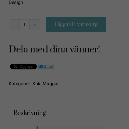
Design
Lägg till i varukorg
Mugg
cappuccino
Capri
Dela med dina vänner!
Grön
Bruka
Design
mängd
Kategorier:
Kök
,
Muggar
Beskrivning