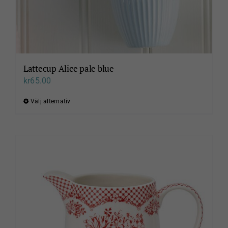
Lattecup Alice pale blue
kr
65.00
Välj alternativ
Den
här
produkten
har
flera
varianter.
De
olika
alternativen
kan