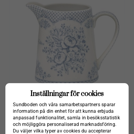
Inställningar för cookies
Sundboden och våra samarbets­partners sparar
Kanna Stephanie dusty blue
information på din enhet för att kunna erbjuda
kr
225.00
anpassad funktionalitet, samla in besöks­statistik
och möjliggöra personaliserad marknads­föring.
Lägg till i varukorg
Du väljer vilka typer av cookies du accepterar