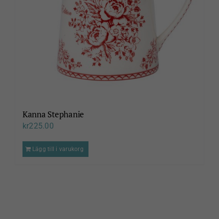
väljas
på
produktsidan
Kanna Stephanie
kr
225.00
Lägg till i varukorg