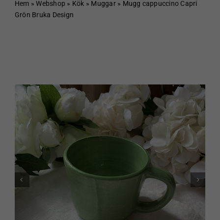
Hem
Hem
»
Webshop
»
Kök
»
Muggar
»
Mugg cappuccino Capri
Grön Bruka Design
Om Sundboden
Cafe
Sortiment
Schakt & Svets
Kontakt & Öppettider
Webshop
Kundvagn