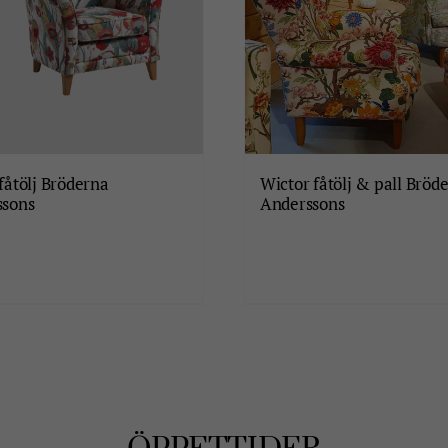
fåtölj Bröderna
Wictor fåtölj & pall Bröd
ssons
Anderssons