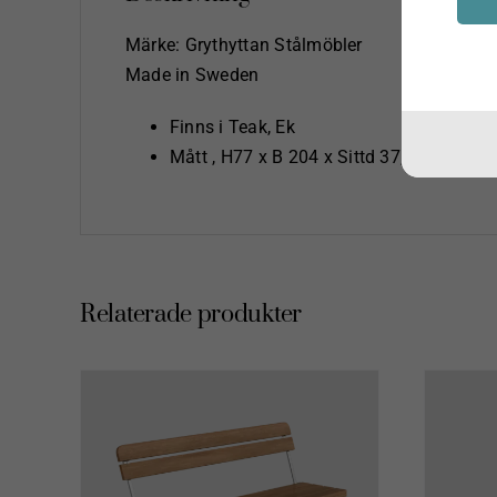
Märke: Grythyttan Stålmöbler
Made in Sweden
Finns i Teak, Ek
Mått , H77 x B 204 x Sittd 37,5 x Sitth. 
Relaterade produkter