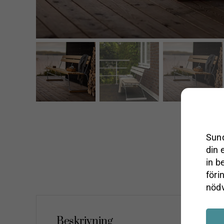
Sund
din 
in b
föri
nödv
Beskrivning