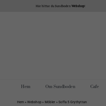
Fortsätt
Här hittar du Sundboden
Webshop
!
till
innehållet
Hem
Om Sundboden
Cafe
Hem
»
Webshop
»
Möbler
»
Soffa 5 Grythyttan