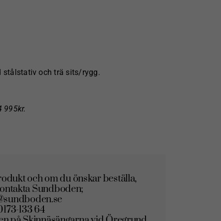
stålstativ och trä sits/rygg.
4 995kr.
odukt och om du önskar beställa,
kontakta Sundboden;
@sundboden.se
0173-133 64
tiken på Skinnäsängarna vid Öregrund.