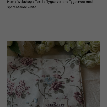
Hem
Hem
»
Webshop
»
Textil
»
Tygservetter
»
Tygservett med
spets Maude white
Om Sundboden
Cafe
Sortiment
Schakt & Svets
Kontakt & Öppettider
Webshop
Kundvagn