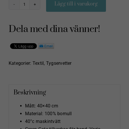
Lägg till i varukorg
Tygservett
med
spets
Dela med dina vänner!
Maude
white
mängd
Kategorier:
Textil
,
Tygservetter
Beskrivning
Mått: 40×40 cm
Material: 100% bomull
40°c maskintvätt