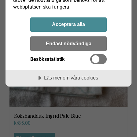
utöver de nödvändiga som behövs för att
webbplatsen ska fungera.
Acceptera alla
Endast nödvändiga
Besöksstatistik
Läs mer om våra cookies
Kökshandduk Ingrid Pale Blue
kr
85.00