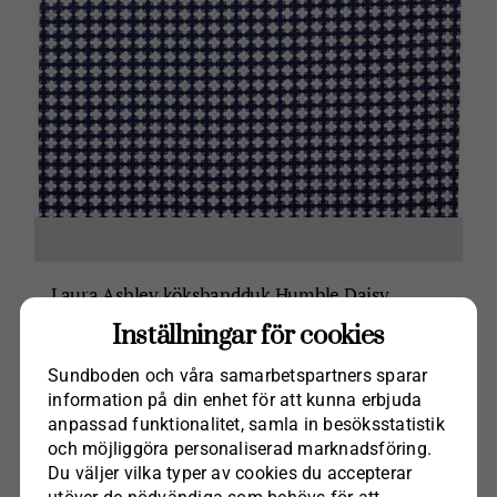
Laura Ashley kökshandduk Humble Daisy
kr
135.00
Inställningar för cookies
Sundboden och våra samarbets­partners sparar
Lägg till i varukorg
information på din enhet för att kunna erbjuda
anpassad funktionalitet, samla in besöks­statistik
och möjliggöra personaliserad marknads­föring.
Du väljer vilka typer av cookies du accepterar