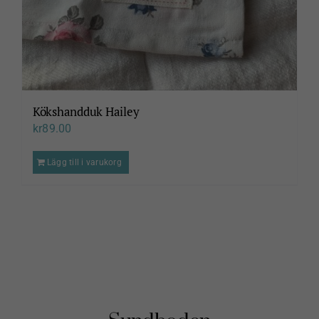
Kökshandduk Hailey
kr
89.00
Lägg till i varukorg