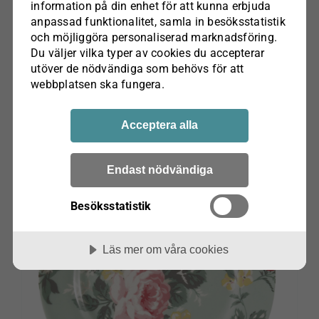
information på din enhet för att kunna erbjuda
Sjökortsbricka rektangulär Öregrund Gräsö
anpassad funktionalitet, samla in besöks­statistik
Sundboden Design
och möjliggöra personaliserad marknads­föring.
Du väljer vilka typer av cookies du accepterar
kr
645.00
utöver de nödvändiga som behövs för att
webbplatsen ska fungera.
Lägg till i varukorg
Acceptera alla
Endast nödvändiga
Besöksstatistik
Läs mer om våra cookies