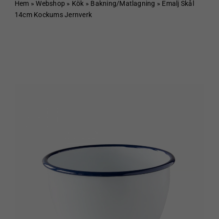
Hem
Hem
»
Webshop
»
Kök
»
Bakning/Matlagning
»
Emalj Skål
14cm Kockums Jernverk
Om Sundboden
Cafe
Sortiment
Schakt & Svets
Kontakt & Öppettider
Webshop
Kundvagn