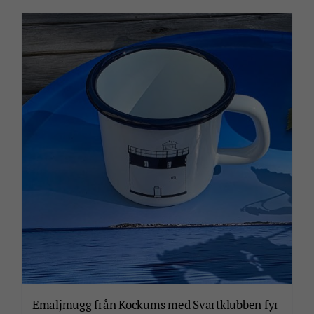
produkten
har
flera
varianter.
De
olika
alternativen
kan
väljas
på
produktsidan
Emaljmugg från Kockums med Svartklubben fyr