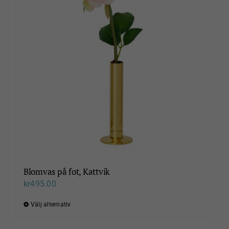
Wigells
Blomvas på fot, Kattvik
kr
495.00
Välj alternativ
Den
här