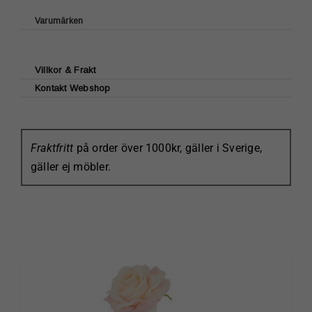
Grythyttan Stålmöbler
Varumärken
Wigells
Green Gate
Brickbord/Benstativ
House Doctor & Nicolas Vahé
Villkor & Frakt
Bruka Desgin
Kontakt Webshop
Laura Ashley Tableware
Lexington
Kerstin Landström
Fraktfritt
på order över 1000kr, gäller i Sverige,
Klippan Yllefabrik
gäller ej möbler.
Maileg
Kockums jernverk
Karlskrona Lampfabrik
Ester & Erik
Paradisverkstaden
Sundboden Design
Bröderna Anderssons
Grythyttan Stålmöbler