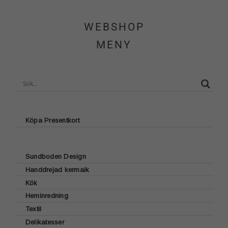
Hem
WEBSHOP
Om Sundboden
MENY
Cafe
Sortiment
Schakt & Svets
Köpa Presentkort
Kontakt & Öppettider
Sundboden Design
Handdrejad kermaik
Glasunderlägg
Webshop
Kök
Brickor
Heminredning
Lattecup
Bordstabletter
Kundvagn
Textil
Ljusstakar
Muggar
Sjökortsmotiv
Delikatesser
Kökshanddukar
Ljus
Dricksglas
Fyrmotiv