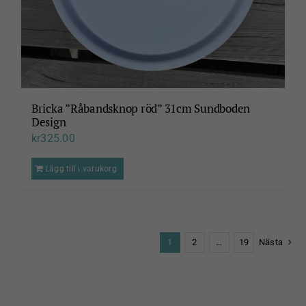
Bricka ”Råbandsknop röd” 31cm Sundboden
Design
kr
325.00
Lägg till i varukorg
1
2
…
19
Nästa