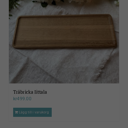
Träbricka Iittala
kr
499.00
Lägg till i varukorg