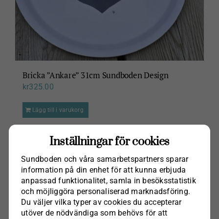
Bricka ”Ankare” 31cm Sundboden Design
kr
325.00
Lägg till i varukorg
Inställningar för cookies
Sundboden och våra samarbets­partners sparar
information på din enhet för att kunna erbjuda
anpassad funktionalitet, samla in besöks­statistik
och möjliggöra personaliserad marknads­föring.
Du väljer vilka typer av cookies du accepterar
utöver de nödvändiga som behövs för att