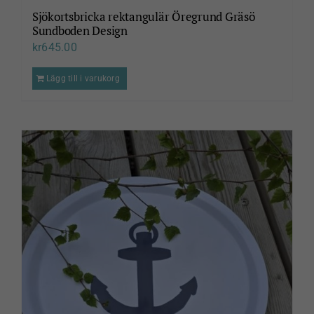
Sjökortsbricka rektangulär Öregrund Gräsö
Sundboden Design
kr
645.00
Lägg till i varukorg