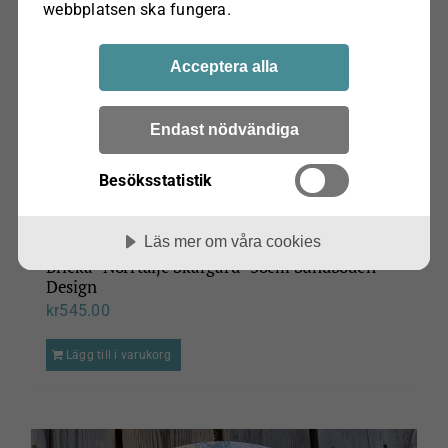
webbplatsen ska fungera.
Acceptera alla
Endast nödvändiga
Besöksstatistik
Läs mer om våra cookies
Bricka ”Norrtälje Skärgård” 38cm Sundboden
Design
kr
545.00
Lägg till i varukorg