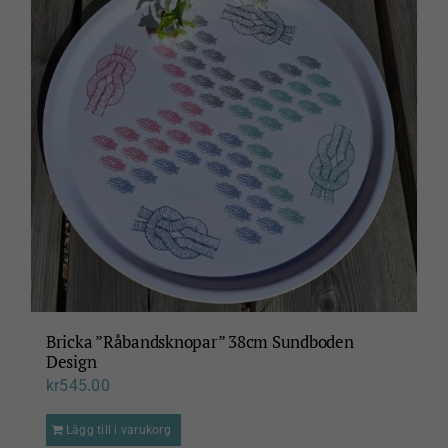
Bricka ”Råbandsknopar” 38cm Sundboden
Design
kr
545.00
Lägg till i varukorg