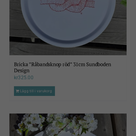
Bricka ”Råbandsknop röd” 31cm Sundboden
Design
kr
325.00
Lägg till i varukorg