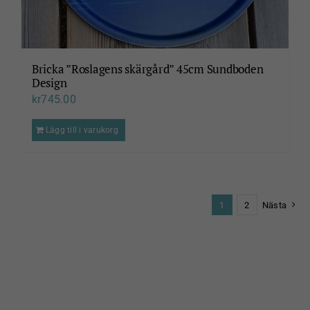
Bricka ”Roslagens skärgård” 45cm Sundboden
Design
kr
745.00
Lägg till i varukorg
1
2
Nästa