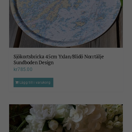
Sjökortsbricka 45cm Yxlan/Blidö Norrtälje
Sundboden Design
kr
785.00
Lägg till i varukorg