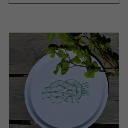
Kockums jernverk
Karlskrona Lampfabrik
Ester & Erik
Paradisverkstaden
Sundboden Design
Bröderna Anderssons
Grythyttan Stålmöbler
Wigells