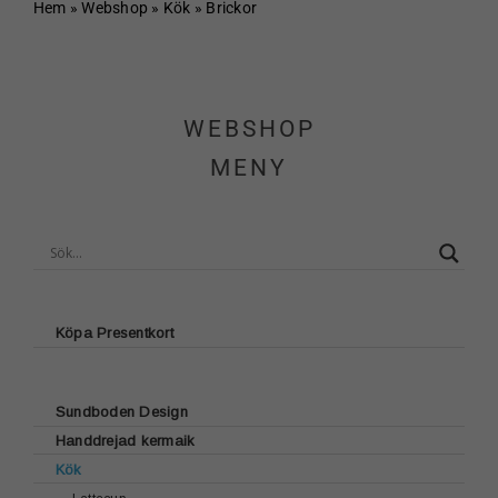
Hem
Hem
»
Webshop
»
Kök
»
Brickor
Om Sundboden
WEBSHOP
Cafe
MENY
Sortiment
Schakt & Svets
Kontakt & Öppettider
Köpa Presentkort
Webshop
Sundboden Design
Handdrejad kermaik
Kundvagn
Glasunderlägg
Kök
Brickor