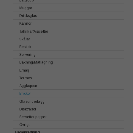
Lattecup
Bordstabletter
Muggar
Sjökortsmotiv
Dricksglas
Fyrmotiv
Kannor
Textil
Tallrikar/Assietter
Disktrasor
Skålar
Brickhållare / Tavelhållare
Bestick
Vykort
Servering
Emalj
Bakning/Matlagning
Handgjord Keramik
Emalj
Termos
Äggkoppar
Brickor
Glasunderlägg
Disktrasor
Servetter papper
Övrigt
Heminredning