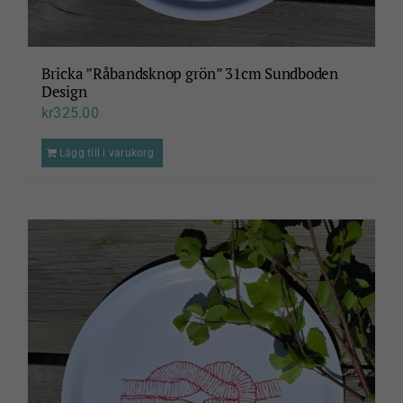
Bricka ”Råbandsknop grön” 31cm Sundboden
Design
kr
325.00
Lägg till i varukorg