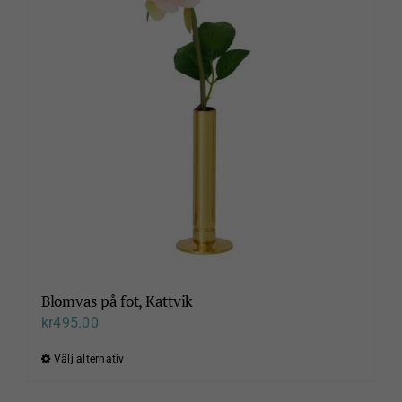
Wigells
Blomvas på fot, Kattvik
kr
495.00
Välj alternativ
Den
här