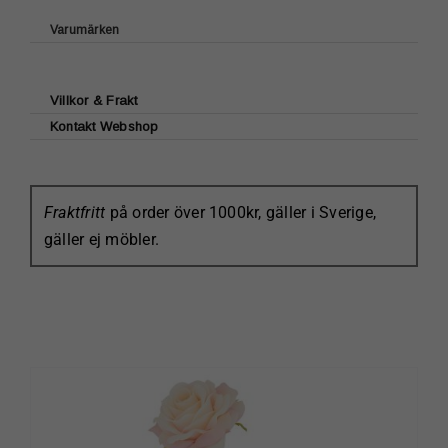
Grythyttan Stålmöbler
Varumärken
Wigells
Green Gate
Brickbord/Benstativ
House Doctor & Nicolas Vahé
Villkor & Frakt
Bruka Desgin
Kontakt Webshop
Laura Ashley Tableware
Lexington
Kerstin Landström
Fraktfritt
på order över 1000kr, gäller i Sverige,
Klippan Yllefabrik
gäller ej möbler.
Maileg
Kockums jernverk
Karlskrona Lampfabrik
Ester & Erik
Paradisverkstaden
Sundboden Design
Bröderna Anderssons
Grythyttan Stålmöbler