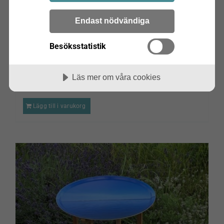
Endast nödvändiga
Besöksstatistik
Benstativ 45cm Vit, till en eller två brickor 45cm
och 31cm
Läs mer om våra cookies
kr
1,425.00
Lägg till i varukorg