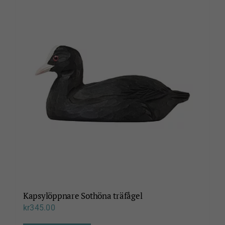
Kapsylöppnare Sothöna träfågel
kr
345.00