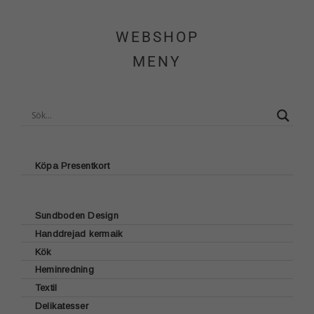
Hem
WEBSHOP
Om Sundboden
MENY
Cafe
Sortiment
Schakt & Svets
Köpa Presentkort
Kontakt & Öppettider
Sundboden Design
Handdrejad kermaik
Glasunderlägg
Webshop
Kök
Brickor
Heminredning
Lattecup
Bordstabletter
Kundvagn
Textil
Ljusstakar
Muggar
Sjökortsmotiv
Delikatesser
Kökshanddukar
Ljus
Dricksglas
Fyrmotiv