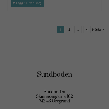
Lägg till i varukorg
1
2
…
4
Nästa
Sundboden
Sundboden
Skinnäsängarna 102
742 43 Öregrund