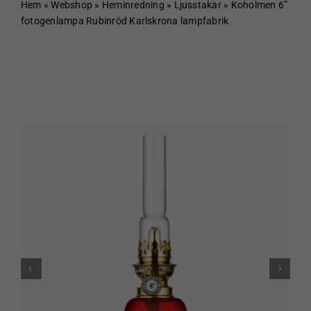
Hem
Hem
»
Webshop
»
Heminredning
»
Ljusstakar
»
Koholmen 6”
fotogenlampa Rubinröd Karlskrona lampfabrik
Om Sundboden
Cafe
Sortiment
Schakt & Svets
Kontakt & Öppettider
Webshop
Kundvagn