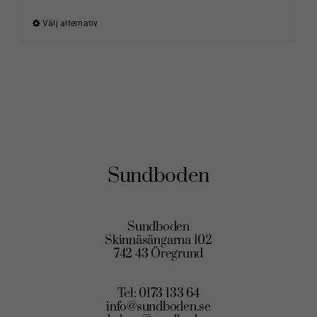
Välj alternativ
Den
här
produkten
har
flera
varianter.
De
olika
Sundboden
alternativen
kan
väljas
Sundboden
på
Skinnäsängarna 102
742 43 Öregrund
produktsidan
Tel: 0173 133 64
info@sundboden.se