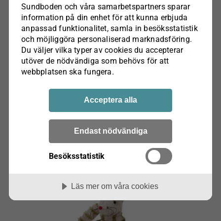
Sundboden och våra samarbets­partners sparar
information på din enhet för att kunna erbjuda
anpassad funktionalitet, samla in besöks­statistik
Tygband Hjärtmönstrat Green Gate
och möjliggöra personaliserad marknads­föring.
kr
89.00
Du väljer vilka typer av cookies du accepterar
utöver de nödvändiga som behövs för att
webbplatsen ska fungera.
Lägg till i varukorg
Acceptera alla
Endast nödvändiga
Besöksstatistik
Läs mer om våra cookies