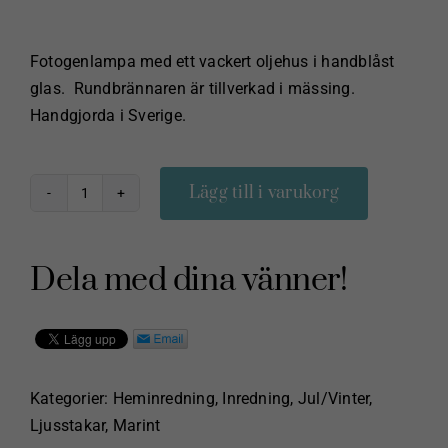
Fotogenlampa med ett vackert oljehus i handblåst
glas. Rundbrännaren är tillverkad i mässing.
Handgjorda i Sverige.
Lägg till i varukorg
Koholmen
6”
fotogenlampa
Dela med dina vänner!
Rubinröd
Karlskrona
lampfabrik
mängd
Kategorier:
Heminredning
,
Inredning
,
Jul/Vinter
,
Ljusstakar
,
Marint