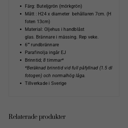
Färg: Buteljgrön (mörkgrön)
Mått : H24 x diameter behållaren 7cm. (H
foten 13cm)
Material: Oljehus i handblåst
glas. Brännare i mässing. Rep veke.
6”’ rundbrännare
Parafinolja ingår EJ
Brinntid;
8 timmar*
*Beräknad brinntid vid full påfyllnad (1.5 dl
fotogen) och normalhög låga.
Tillverkade i Sverige
Relaterade produkter