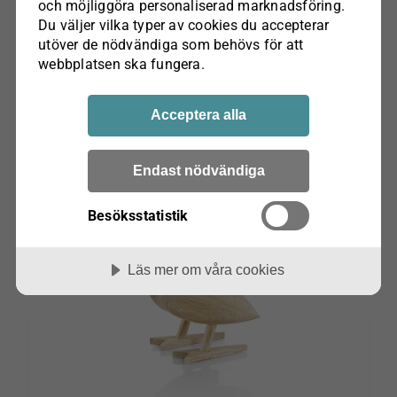
och möjliggöra personaliserad marknads­föring.
Du väljer vilka typer av cookies du accepterar
Lägg till i varukorg
utöver de nödvändiga som behövs för att
webbplatsen ska fungera.
Acceptera alla
Endast nödvändiga
Besöksstatistik
Läs mer om våra cookies