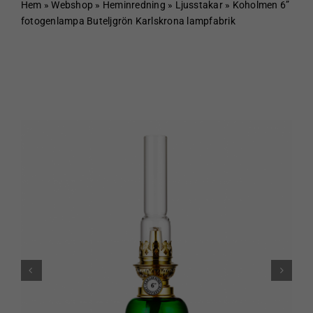
Hem
Hem
»
Webshop
»
Heminredning
»
Ljusstakar
»
Koholmen 6”
fotogenlampa Buteljgrön Karlskrona lampfabrik
Om Sundboden
Cafe
Sortiment
Schakt & Svets
Kontakt & Öppettider
Webshop
Kundvagn