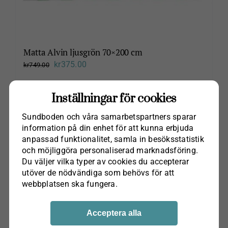
Matta Alvin ljusgrön 70×200 cm
Det
Det
kr
375.00
kr
749.00
ursprungliga
nuvarande
Lägg till i varukorg
priset
priset
Inställningar för cookies
var:
är:
Sundboden och våra samarbets­partners sparar
kr749.00.
kr375.00.
information på din enhet för att kunna erbjuda
anpassad funktionalitet, samla in besöks­statistik
Rea!
och möjliggöra personaliserad marknads­föring.
Du väljer vilka typer av cookies du accepterar
utöver de nödvändiga som behövs för att
webbplatsen ska fungera.
Acceptera alla