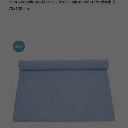
Hem
Hem
»
Webshop
»
Marint
»
Textil
»
Matta Vidar Porslinsblå
70×120 cm
Om Sundboden
Cafe
Rea!
Sortiment
Schakt & Svets
Kontakt & Öppettider
Webshop
Kundvagn