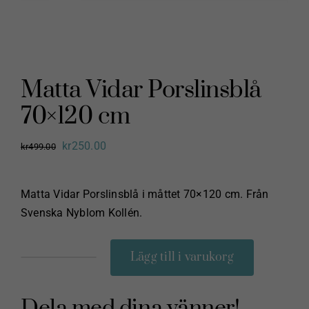
Matta Vidar Porslinsblå
70×120 cm
Det
Det
kr
250.00
kr
499.00
ursprungliga
nuvarande
priset
priset
Matta Vidar Porslinsblå i måttet 70×120 cm. Från
var:
är:
Svenska Nyblom Kollén.
kr499.00.
kr250.00.
Lägg till i varukorg
Matta
Vidar
Dela med dina vänner!
Porslinsblå