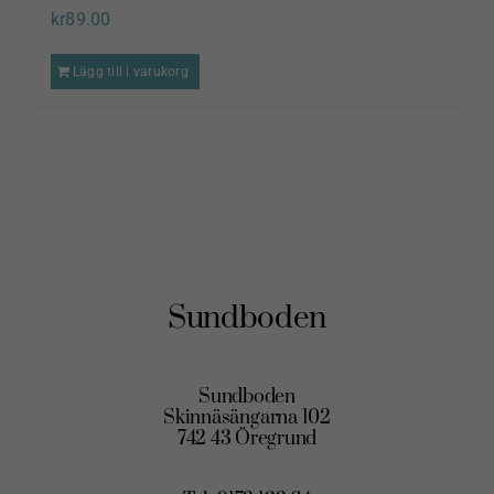
kr
89.00
Lägg till i varukorg
Sundboden
Sundboden
Skinnäsängarna 102
742 43 Öregrund