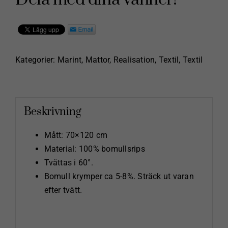
70x120
cm
mängd
Kategorier:
Marint
,
Mattor
,
Realisation
,
Textil
,
Textil
Beskrivning
Mått: 70×120 cm
Material: 100% bomullsrips
Tvättas i 60°.
Bomull krymper ca 5-8%. Sträck ut varan
efter tvätt.