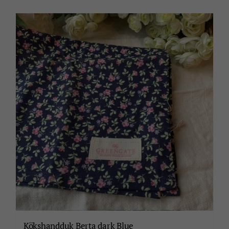
kr95.00.
kr48.00.
Kökshandduk Berta dark Blue