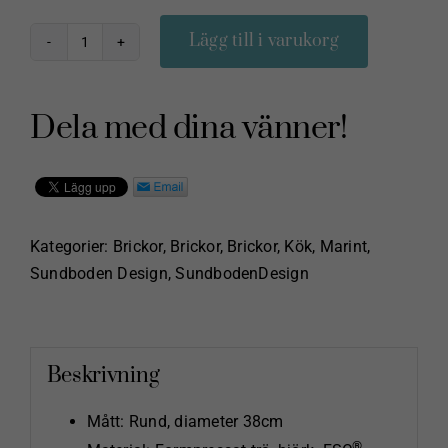
Lägg till i varukorg
Bricka
''Råbandsknopar”
38cm
Dela med dina vänner!
Sundboden
Design
mängd
Kategorier:
Brickor
,
Brickor
,
Brickor
,
Kök
,
Marint
,
Sundboden Design
,
SundbodenDesign
Beskrivning
Mått: Rund, diameter 38cm
®