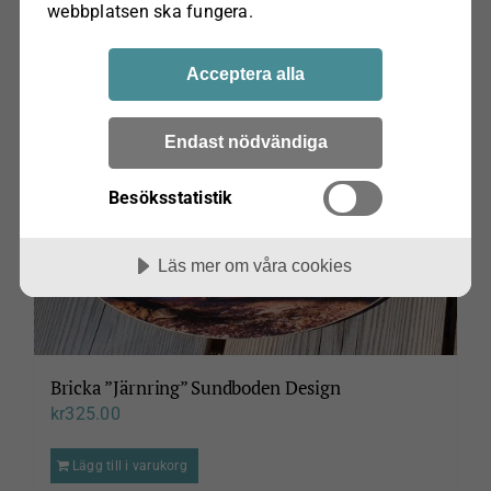
webbplatsen ska fungera.
Acceptera alla
Endast nödvändiga
Besöksstatistik
Läs mer om våra cookies
Bricka ”Järnring” Sundboden Design
kr
325.00
Lägg till i varukorg