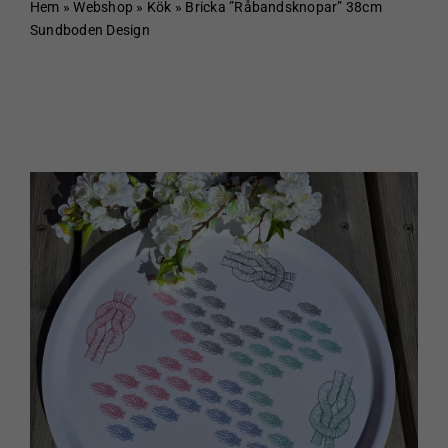
Hem
Hem
»
Webshop
»
Kök
»
Bricka ”Råbandsknopar” 38cm
Sundboden Design
Om Sundboden
Cafe
Sortiment
Schakt & Svets
Kontakt & Öppettider
Webshop
Kundvagn