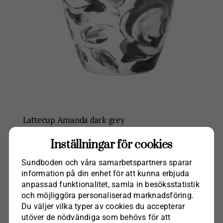
Lattecup Amanda dark grey
kr
125.00
Inställningar för cookies
Lägg till i varukorg
Sundboden och våra samarbets­partners sparar
information på din enhet för att kunna erbjuda
anpassad funktionalitet, samla in besöks­statistik
och möjliggöra personaliserad marknads­föring.
Du väljer vilka typer av cookies du accepterar
utöver de nödvändiga som behövs för att