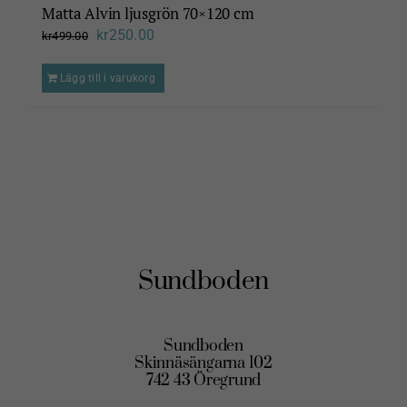
Matta Alvin ljusgrön 70×120 cm
Det
Det
kr
250.00
kr
499.00
ursprungliga
nuvarande
Lägg till i varukorg
priset
priset
var:
är:
kr499.00.
kr250.00.
Sundboden
Sundboden
Skinnäsängarna 102
742 43 Öregrund