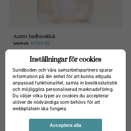
Auster badhandduk
Det
Det
kr
524.00
kr
699.00
ursprungliga
nuvarande
Lägg till i varukorg
Inställningar för cookies
priset
priset
var:
är:
Sundboden och våra samarbets­partners sparar
kr699.00.
kr524.00.
information på din enhet för att kunna erbjuda
anpassad funktionalitet, samla in besöks­statistik
och möjliggöra personaliserad marknads­föring.
Du väljer vilka typer av cookies du accepterar
utöver de nödvändiga som behövs för att
webbplatsen ska fungera.
Acceptera alla