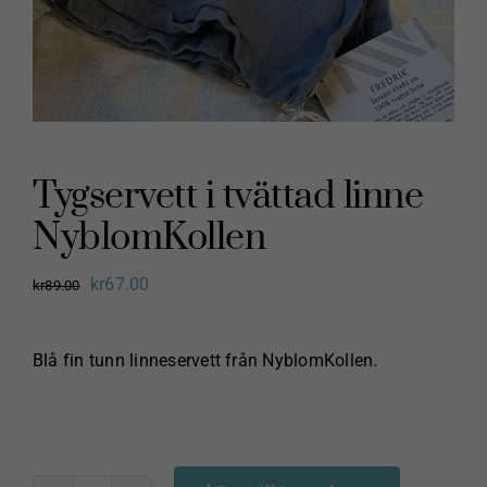
Tygservett i tvättad linne
NyblomKollen
Det
Det
kr
67.00
kr
89.00
ursprungliga
nuvarande
priset
priset
Blå fin tunn linneservett från NyblomKollen.
var:
är:
kr89.00.
kr67.00.