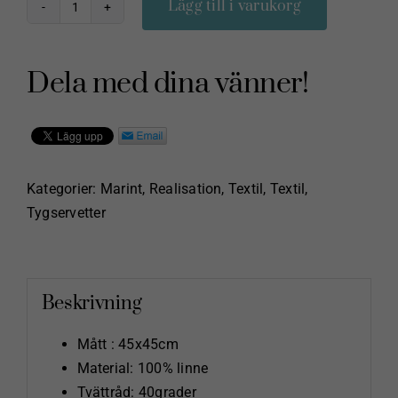
Lägg till i varukorg
Tygservett
i
tvättad
Dela med dina vänner!
linne
NyblomKollen
mängd
Kategorier:
Marint
,
Realisation
,
Textil
,
Textil
,
Tygservetter
Beskrivning
Mått : 45x45cm
Material: 100% linne
Tvättråd: 40grader