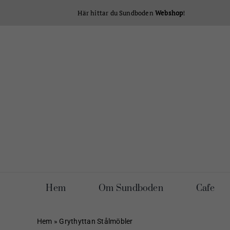
Fortsätt
Här hittar du Sundboden
Webshop
!
till
innehållet
Hem
Om Sundboden
Cafe
Hem
»
Grythyttan Stålmöbler