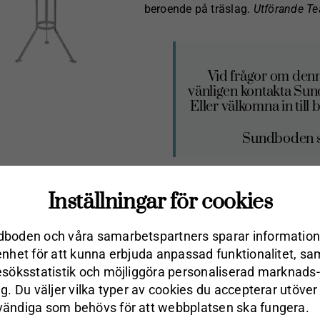
beroende på träslag.
Utförande Te
Vid frågor om denn
vänligen kontakta Su
Eller välkomna in til
Sundboden sk
Beställning sker via den fy
Inställningar för cookies
öppetköp
Vi reserverar oss för eve
boden och våra samarbets­partners sparar information
enhet för att kunna erbjuda anpassad funktionalitet, sa
esöks­statistik och möjliggöra personaliserad marknads­
Detaljer
ng. Du väljer vilka typer av cookies du accepterar utöver
ändiga som behövs för att webbplatsen ska fungera.