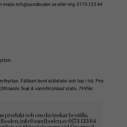
en mejla info@sundboden.se eller
ring 0173-133 64
yttan
hyttan. Fällbart bord stålstativ och top i trä. Pris
Utförande Teak & varmförzinkad stativ, 7995kr.
a produkt och om du önskar beställa,
ndboden; info@sundboden.se 0173-133 64