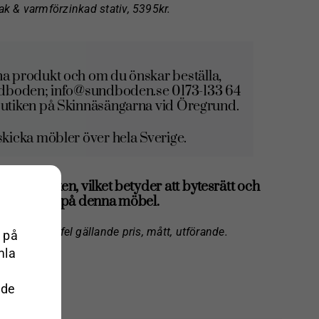
ak & varmförzinkad stativ, 5395kr.
a produkt och om du önskar beställa,
ndboden; info@sundboden.se 0173-133 64
l butiken på Skinnäsängarna vid Öregrund.
icka möbler över hela Sverige.
siska butiken, vilket betyder att bytesrätt och
 EJ gäller på denna möbel.
ntuella tryckfel gällande pris, mått, utförande.
 på
mla
 de