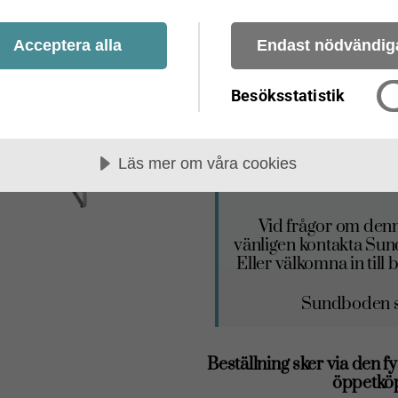
Acceptera alla
Endast nödvändig
Bord 9A 100 Grythyttan
Besöksstatistik
Klassikserien Bord 9A 100 från Gry
beroende på träslag.
Utförande Te
Läs mer om våra cookies
Vid frågor om denn
vänligen kontakta Su
Eller välkomna in til
Sundboden sk
Beställning sker via den fy
öppetköp