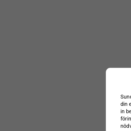
Sund
din 
in b
föri
nödv