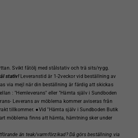
ttan. Svikt fåtölj med stålstativ och trä sits/rygg.
l stativ!
Leveranstid är 1-2veckor vid beställning av
 via mejl när din beställning är färdig att skickas
llan : "Hemleverans" eller "Hämta själv i Sundboden
erans- Leverans av möblerna kommer aviseras från
 Frakt tillkommer. ●Vid "Hämta själv i Sundboden Butik
nart möblerna finns att hämta, hämtning sker under
tförande än teak/varmförzikad? Då görs beställning via