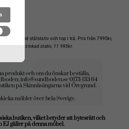
a
thyttan. Med stålstativ och top i trä. Pris från 7995kr,
ak & varmförzinkad stativ, 11 995kr.
a produkt och om du önskar beställa,
ndboden; info@sundboden.se 0173-133 64
l butiken på Skinnäsängarna vid Öregrund.
icka möbler över hela Sverige.
siska butiken, vilket betyder att bytesrätt och
 EJ gäller på denna möbel.