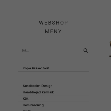
WEBSHOP
MENY
Köpa Presentkort
Sundboden Design
Handdrejad kermaik
Glasunderlägg
Kök
Brickor
Heminredning
Lattecup
Bordstabletter