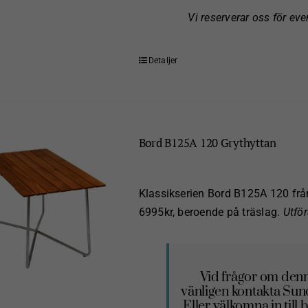
Vi reserverar oss för eve
Detaljer
Bord B125A 120 Grythyttan
Klassikserien Bord B125A 120 från 
6995kr, beroende på träslag.
Utför
Vid frågor om denn
vänligen kontakta Su
Eller välkomna in til