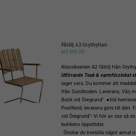
Fåtölj A2 Grythyttan
kr
5,595.00
Klassikserien A2 fåtölj från Grythy
Utförande Teak & varmförzinkat stå
lager vara. Du kommer att meddelas
från Sundboden. Leverans, Välj me
Butik vid Öregrund". ●Vid hemlev
PostNord, leverans görs till dörr.
vid Öregrund"- Vi hör av oss så s
butikens öppettider.
Önskar du beställa något annat u