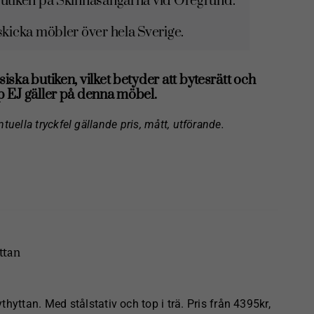
l butiken på Skinnäsängarna vid Öregrund.
icka möbler över hela Sverige.
siska butiken, vilket betyder att bytesrätt och
 EJ gäller på denna möbel.
ntuella tryckfel gällande pris, mått, utförande.
ttan
hyttan. Med stålstativ och top i trä. Pris från 4395kr,