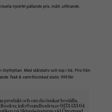
ntuella tryckfel gällande pris, mått, utförande.
Grythyttan. Med stålstativ och top i trä. Pris från
ande Teak & varmförzinkad stativ, 9995kr.
a produkt och om du önskar beställa,
ndboden; info@sundboden.se 0173-133 64
l butiken på Skinnäsängarna vid Öregrund.