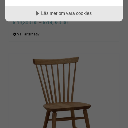
Läs mer om våra cookies
Bord 140 Björk Florida Wigells
Prisintervall:
kr
13,800.00
–
kr
14,950.00
kr13,800.00
Välj alternativ
Den
till
här
kr14,950.00
produkten
har
flera
varianter.
De
olika
alternativen
kan
väljas
på
produktsidan