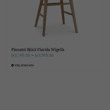
på
produktsidan
Pinnstol Björk Florida Wigells
Prisintervall:
kr
3,195.00
–
kr
3,595.00
kr3,195.00
Välj alternativ
Den
till
här
kr3,595.00
produkten
har
flera
varianter.
De