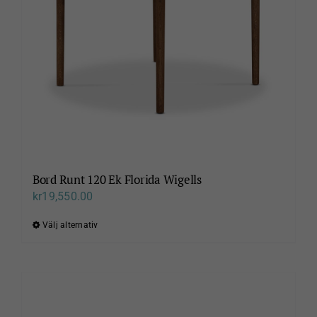
kan
väljas
på
produktsidan
Bord Runt 120 Ek Florida Wigells
kr
19,550.00
Välj alternativ
Den
här
produkten
har
flera