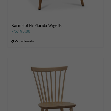
Karmstol Ek Florida Wigells
kr
6,195.00
Välj alternativ
Den
här
produkten
har
flera
varianter.
De
olika
alternativen
kan
väljas