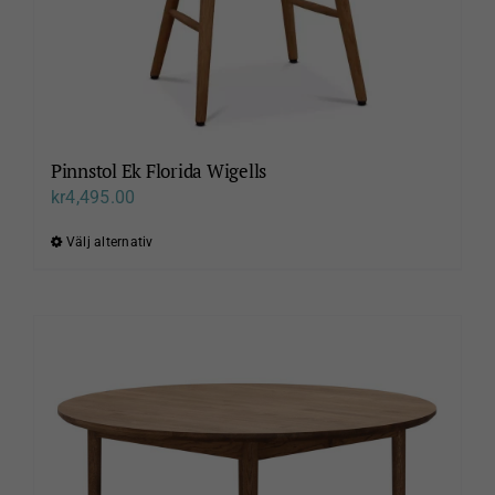
Pinnstol Ek Florida Wigells
kr
4,495.00
Välj alternativ
Den
här
produkten
har
flera
varianter.
De
olika
alternativen