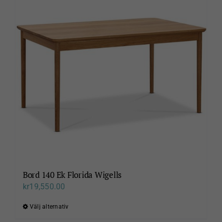
varianter.
De
olika
alternativen
kan
väljas
på
produktsidan
Bord 140 Ek Florida Wigells
kr
19,550.00
Välj alternativ
Den
här