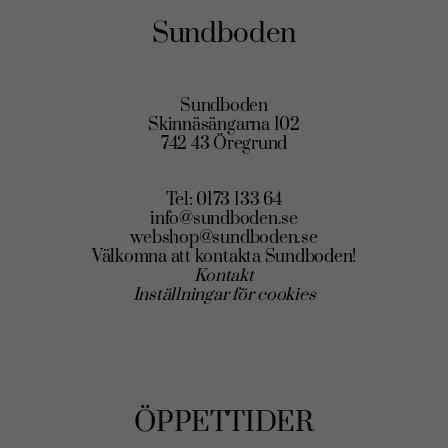
olika
Sundboden
alternativen
kan
väljas
Sundboden
på
Skinnäsängarna 102
742 43 Öregrund
produktsidan
Tel: 0173 133 64
info@sundboden.se
webshop@sundboden.se
Välkomna att kontakta Sundboden!
Kontakt
Inställningar för cookies
ÖPPETTIDER