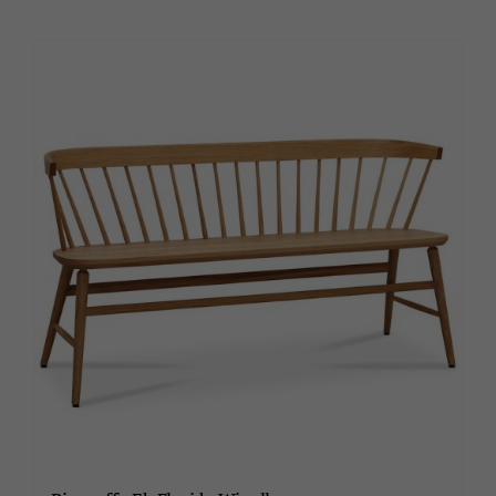
produkten
har
flera
varianter.
De
olika
alternativen
kan
väljas
på
produktsidan