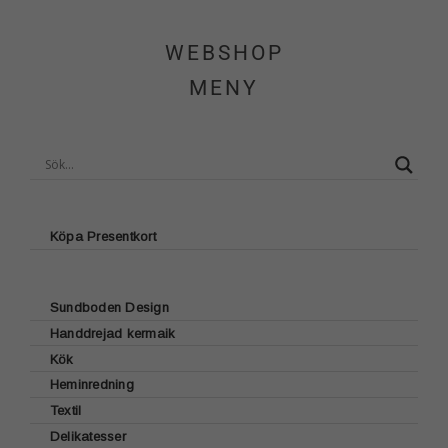
Hem
WEBSHOP
Om Sundboden
MENY
Cafe
Sortiment
Schakt & Svets
Köpa Presentkort
Kontakt & Öppettider
Sundboden Design
Handdrejad kermaik
Glasunderlägg
Webshop
Kök
Brickor
Heminredning
Lattecup
Bordstabletter
Kundvagn
Textil
Ljusstakar
Muggar
Sjökortsmotiv
Delikatesser
Kökshanddukar
Ljus
Dricksglas
Fyrmotiv