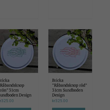
ricka
Bricka
”Råbandsknop
”Råbandsknop röd”
grön” 31cm
31cm Sundboden
Sundboden Design
Design
r
325.00
kr
325.00