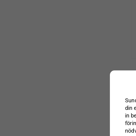
Sund
din 
in b
föri
nödv