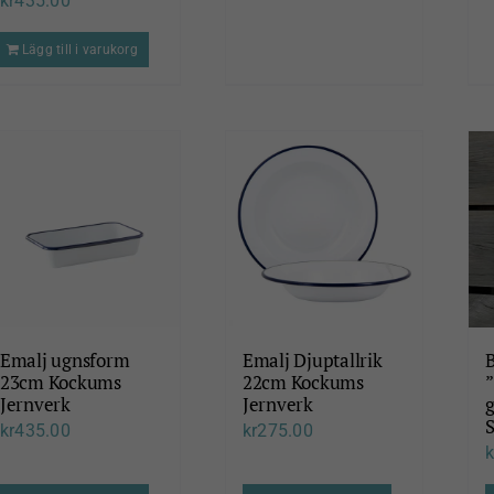
kr
435.00
Lägg till i varukorg
Emalj ugnsform
Emalj Djuptallrik
B
23cm Kockums
22cm Kockums
Jernverk
Jernverk
kr
435.00
kr
275.00
k