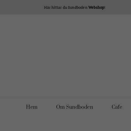
Fortsätt
Här hittar du Sundboden
Webshop
!
till
innehållet
Hem
Om Sundboden
Cafe