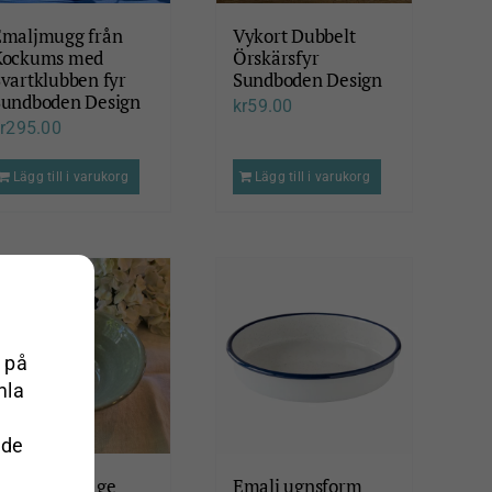
Emaljmugg från
Vykort Dubbelt
Kockums med
Örskärsfyr
vartklubben fyr
Sundboden Design
Sundboden Design
kr
59.00
r
295.00
Lägg till i varukorg
Lägg till i varukorg
 på
mla
 de
Skål 18cm Sage
Emalj ugnsform