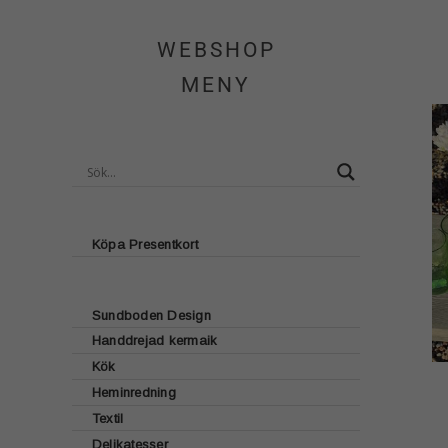
WEBSHOP
MENY
Köpa Presentkort
Sundboden Design
Handdrejad kermaik
Glasunderlägg
Kök
Brickor
Heminredning
Lattecup
Bordstabletter
Textil
Ljusstakar
Muggar
Sjökortsmotiv
Delikatesser
Kökshanddukar
Ljus
Dricksglas
Fyrmotiv