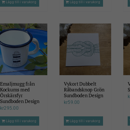
Lägg till i varukorg
Lägg till i varukorg
Emaljmugg från
Vykort Dubbelt
Kockums med
Råbandsknop Grön
Örskärsfyr
Sundboden Design
k
Sundboden Design
kr
59.00
kr
295.00
Lägg till i varukorg
Lägg till i varukorg