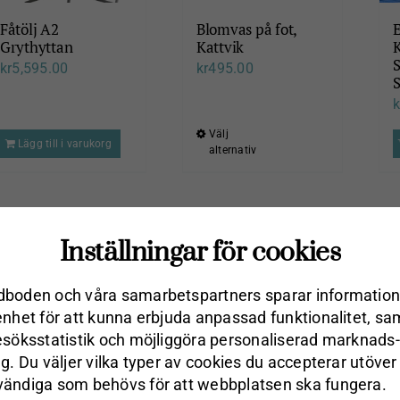
Fåtölj A2
Blomvas på fot,
Grythyttan
Kattvik
S
kr
5,595.00
kr
495.00
k
Välj
Den
Lägg till i varukorg
alternativ
här
produkten
har
flera
Inställningar för cookies
varianter.
De
boden och våra samarbets­partners sparar information
olika
enhet för att kunna erbjuda anpassad funktionalitet, sa
alternativen
esöks­statistik och möjliggöra personaliserad marknads­
kan
ng. Du väljer vilka typer av cookies du accepterar utöver
väljas
ändiga som behövs för att webbplatsen ska fungera.
Ugnsform/ Pajform
Fat/Skål 28cm Sage