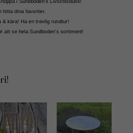
hoppa i Sundboden’s Livsstilsbutik!
 hitta dina favoriter.
a & kära! Ha en trevlig rundtur!
ör att se hela Sundboden’s sortiment!
ri!