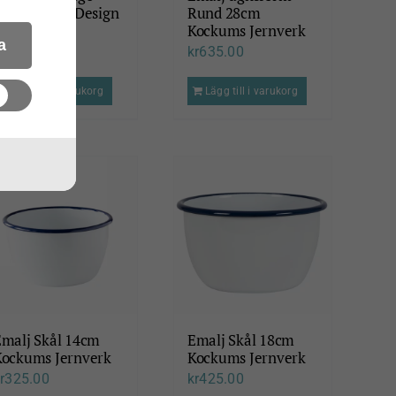
apri Bruka Design
Rund 28cm
Kockums Jernverk
r
295.00
a
kr
635.00
Lägg till i varukorg
Lägg till i varukorg
Emalj Skål 14cm
Emalj Skål 18cm
Kockums Jernverk
Kockums Jernverk
r
325.00
kr
425.00