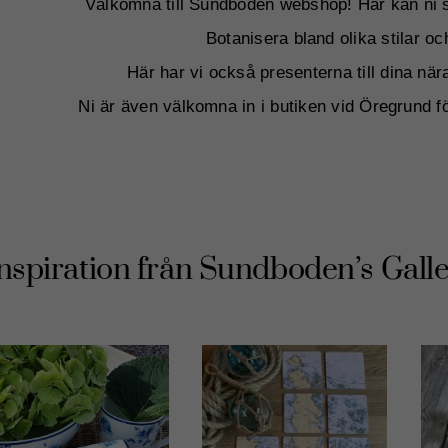
Välkomna till Sundboden webshop! Här kan ni s
Botanisera bland olika stilar och
Här har vi också presenterna till dina när
Ni är även välkomna in i butiken vid Öregrund f
nspiration från Sundboden’s Galle