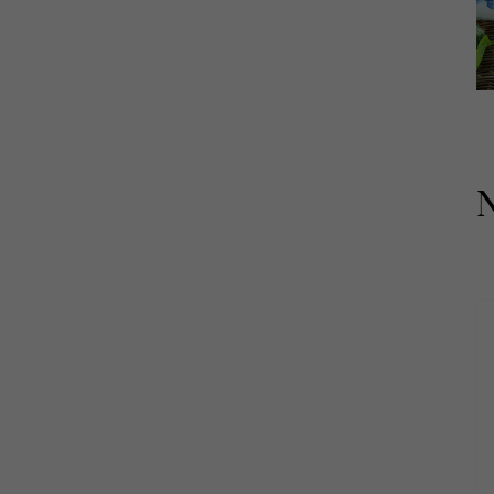
Ester & Erik
Paradisverkstaden
Sundboden Design
Bröderna Anderssons
Grythyttan Stålmöbler
Wigells
N