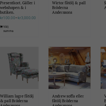
Presentkort. Gäller i
Wictor fåtölj & pall
S
webshopen & i
Bröderna
butiken.
Anderssons
kr
100.00
–
kr
3,000.00
Välj
summa
William lagre fåtölj
Andrew soffa eller
V
& pall Bröderna
fåtölj Bröderna
Anderssons
Anderssons