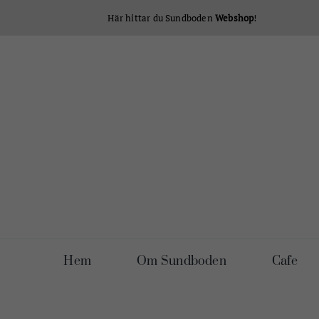
Fortsätt
Här hittar du Sundboden
Webshop
!
till
innehållet
Hem
Om Sundboden
Cafe