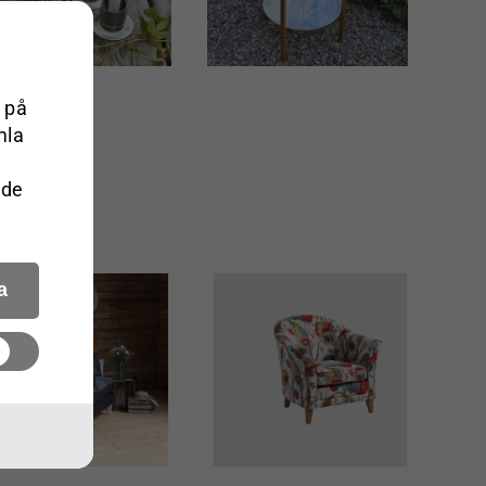
 på
mla
 de
a