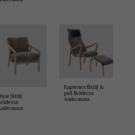
Kaptenen fåtölj &
pall Bröderna
ixie fåtölj
Anderssons
Bröderna
Anderssons