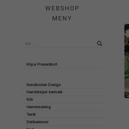
WEBSHOP
MENY
Köpa Presentkort
Sundboden Design
Handdrejad kermaik
Glasunderlägg
Kök
Brickor
Heminredning
Lattecup
Bordstabletter
Textil
Ljusstakar
Muggar
Sjökortsmotiv
Delikatesser
Kökshanddukar
Ljus
Dricksglas
Fyrmotiv