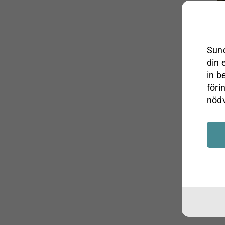
Paradisverkstaden
Sundboden Design
Bröderna Anderssons
Grythyttan Stålmöbler
Sund
din 
Wigells
in b
N
föri
nödv