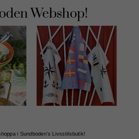
boden Webshop!
hoppa i Sundboden’s Livsstilsbutik!