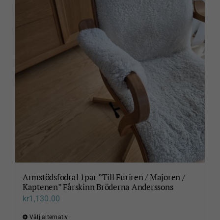
varianter.
De
olika
alternativen
kan
väljas
på
produktsidan
Armstödsfodral 1par ”Till Furiren / Majoren /
Kaptenen” Fårskinn Bröderna Anderssons
kr
1,130.00
Välj alternativ
Den