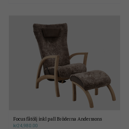
här
produkten
har
flera
varianter.
De
olika
alternativen
kan
väljas
på
produktsidan
Focus fåtölj inkl pall Bröderna Anderssons
kr
24,980.00