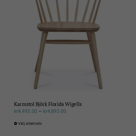
De
olika
alternativen
kan
väljas
på
produktsidan
Karmstol Björk Florida Wigells
Prisintervall:
kr
4,495.00
–
kr
4,895.00
kr4,495.00
Välj alternativ
Den
till
här
kr4,895.00