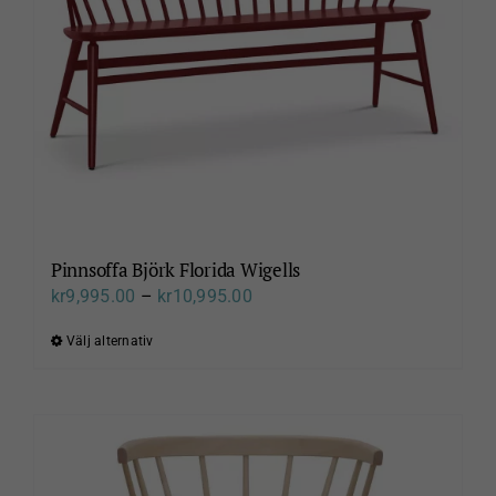
kan
väljas
på
produktsidan
Pinnsoffa Björk Florida Wigells
Prisintervall:
kr
9,995.00
–
kr
10,995.00
kr9,995.00
Välj alternativ
Den
till
här
kr10,995.00
produkten
har
flera
varianter.