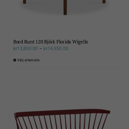
Bord Runt 120 Björk Florida Wigells
Prisintervall:
kr
13,800.00
–
kr
14,950.00
kr13,800.00
Välj alternativ
Den
till
här
kr14,950.00
produkten
har
flera
varianter.
De
olika
alternativen