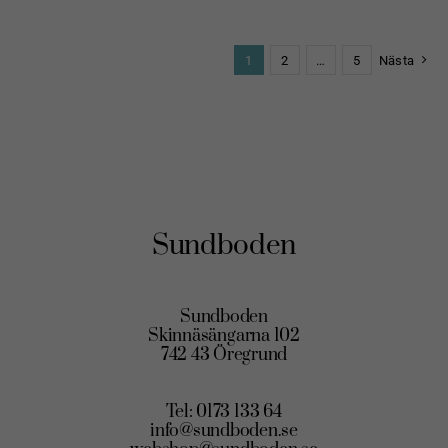
produkten
har
1
2
…
5
Nästa
flera
varianter.
De
olika
alternativen
kan
väljas
Sundboden
på
produktsidan
Sundboden
Skinnäsängarna 102
742 43 Öregrund
Tel: 0173 133 64
info@sundboden.se