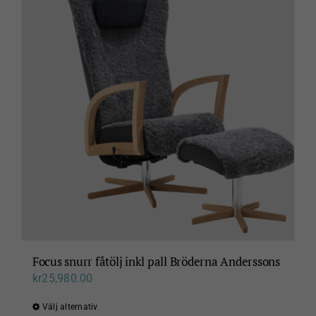
varianter.
De
olika
alternativen
kan
väljas
på
produktsidan
Focus snurr fåtölj inkl pall Bröderna Anderssons
kr
25,980.00
Välj alternativ
Den