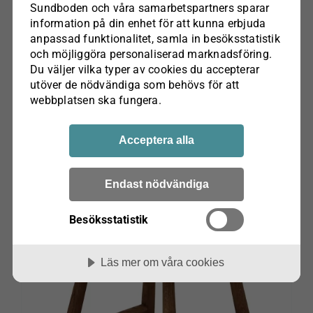
produktsidan
Sundboden och våra samarbets­partners sparar
information på din enhet för att kunna erbjuda
anpassad funktionalitet, samla in besöks­statistik
och möjliggöra personaliserad marknads­föring.
Du väljer vilka typer av cookies du accepterar
utöver de nödvändiga som behövs för att
webbplatsen ska fungera.
Palle pall Björk Wigells
Prisintervall:
kr
1,995.00
–
kr
2,295.00
Acceptera alla
kr1,995.00
Välj alternativ
Den
till
här
Endast nödvändiga
kr2,295.00
produkten
har
Besöksstatistik
flera
varianter.
Läs mer om våra cookies
De
olika
alternativen