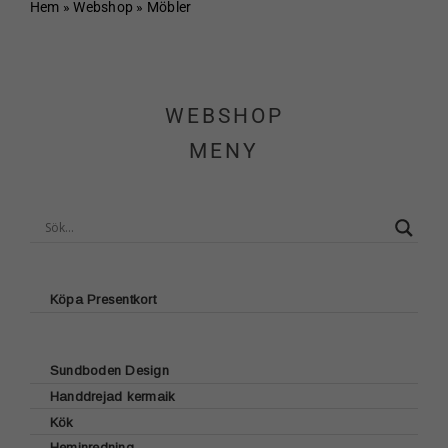
Hem
Hem
»
Webshop
»
Möbler
Om Sundboden
WEBSHOP
Cafe
MENY
Sortiment
Schakt & Svets
Kontakt & Öppettider
Köpa Presentkort
Webshop
Sundboden Design
Handdrejad kermaik
Kundvagn
Glasunderlägg
Kök
Brickor
Heminredning