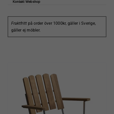
Kontakt Webshop
Laura Ashley Tableware
Lexington
Kerstin Landström
Fraktfritt
på order över 1000kr, gäller i Sverige,
Klippan Yllefabrik
gäller ej möbler.
Maileg
Kockums jernverk
Karlskrona Lampfabrik
Ester & Erik
Paradisverkstaden
Sundboden Design
Bröderna Anderssons
Grythyttan Stålmöbler
Wigells