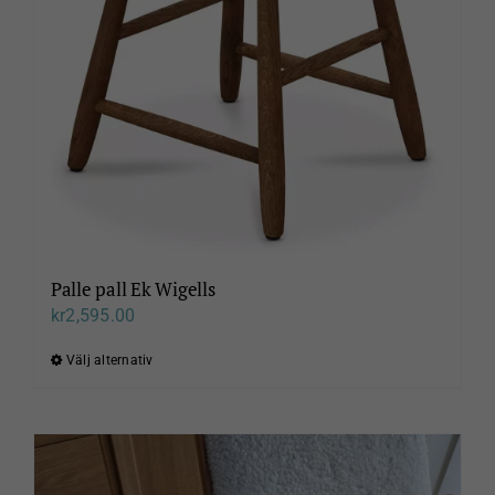
kan
väljas
på
produktsidan
Palle pall Ek Wigells
kr
2,595.00
Välj alternativ
Den
här
produkten
har
flera