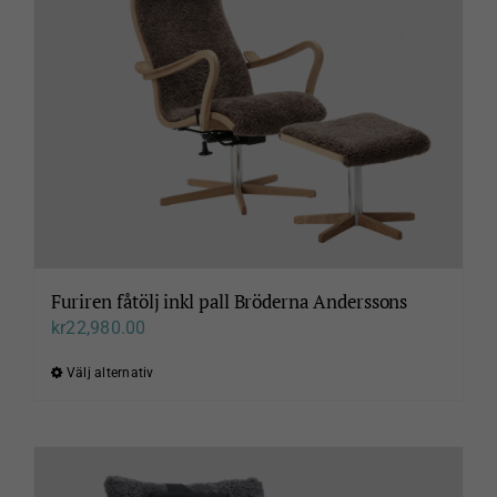
Furiren fåtölj inkl pall Bröderna Anderssons
kr
22,980.00
Välj alternativ
Den
här
produkten
har
flera