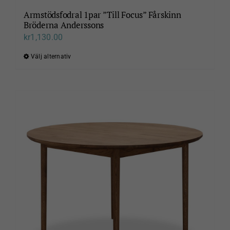
Armstödsfodral 1par ”Till Focus” Fårskinn
Bröderna Anderssons
kr
1,130.00
Välj alternativ
Den
här
produkten
har
flera
varianter.
De
olika
alternativen
kan
väljas
på
produktsidan