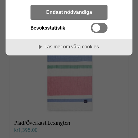
Bröderna Anderssons
Endast nödvändiga
Grythyttan Stålmöbler
Wigells
Besöksstatistik
Läs mer om våra cookies
Pläd/Överkast Lexington
kr
1,395.00