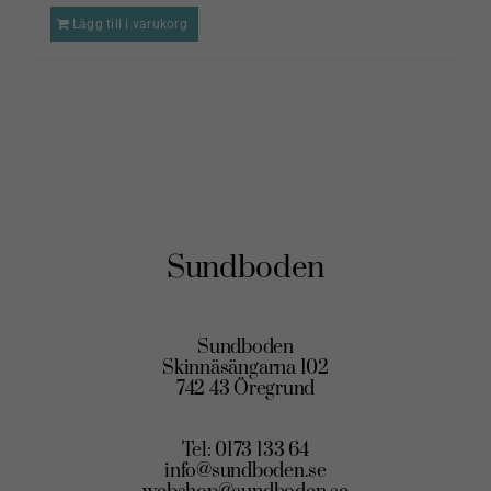
Lägg till i varukorg
Sundboden
Sundboden
Skinnäsängarna 102
742 43 Öregrund
Tel: 0173 133 64
info@sundboden.se