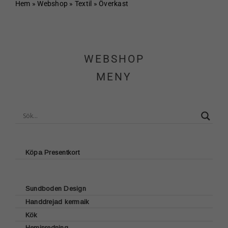
Hem
Hem
»
Webshop
»
Textil
»
Överkast
Om Sundboden
WEBSHOP
Cafe
MENY
Sortiment
Schakt & Svets
Kontakt & Öppettider
Köpa Presentkort
Webshop
Sundboden Design
Handdrejad kermaik
Kundvagn
Glasunderlägg
Kök
Brickor
Heminredning