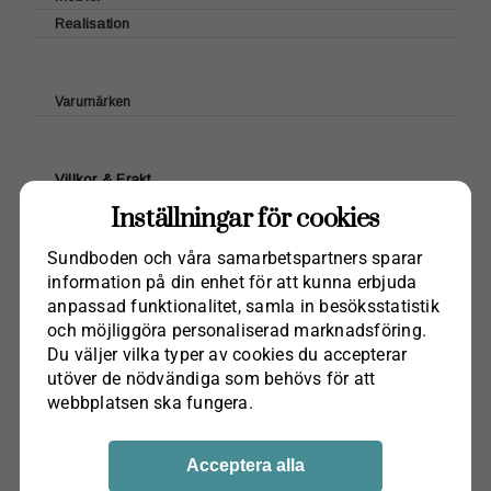
Realisation
Bröderna Anderssons
Emalj
Handdukar
Kryddor
G.A.D
Servetter papper
Tillbehör
Roslags Pasta
Grythyttan Stålmöbler
Brickor
Övrigt
Varumärken
Wigells
Glasunderlägg
Green Gate
Brickbord/Benstativ
Bordstabletter
House Doctor & Nicolas Vahé
Textil
Villkor & Frakt
Bruka Desgin
Glasflöten
Kontakt Webshop
Inställningar för cookies
Laura Ashley Tableware
Inredning
Lexington
Sjöfåglar
Sundboden och våra samarbets­partners sparar
Kerstin Landström
information på din enhet för att kunna erbjuda
SundbodenDesign
Fraktfritt
på order över 1000kr, gäller i Sverige,
Klippan Yllefabrik
anpassad funktionalitet, samla in besöks­statistik
Vykort
och möjliggöra personaliserad marknads­föring.
gäller ej möbler.
Maileg
Du väljer vilka typer av cookies du accepterar
Kockums jernverk
utöver de nödvändiga som behövs för att
Karlskrona Lampfabrik
webbplatsen ska fungera.
Ester & Erik
Paradisverkstaden
Acceptera alla
Sundboden Design