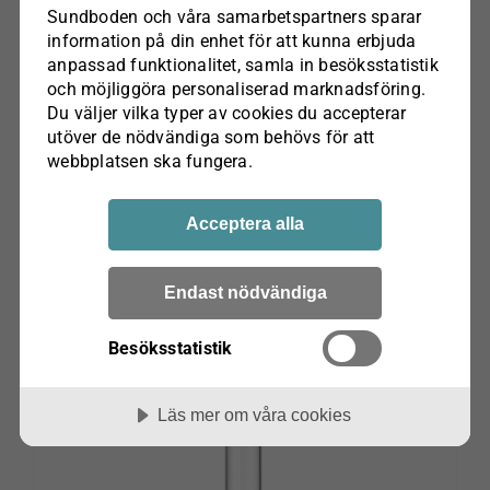
Sundboden och våra samarbets­partners sparar
information på din enhet för att kunna erbjuda
anpassad funktionalitet, samla in besöks­statistik
och möjliggöra personaliserad marknads­föring.
Du väljer vilka typer av cookies du accepterar
utöver de nödvändiga som behövs för att
webbplatsen ska fungera.
Koholmen 6” fotogenlampa Akvamarin
Karlskrona lampfabrik
Acceptera alla
kr
1,380.00
Endast nödvändiga
Lägg till i varukorg
Besöksstatistik
Läs mer om våra cookies