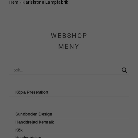
Hem
Hem
»
Karlskrona Lampfabrik
Om Sundboden
WEBSHOP
Cafe
MENY
Sortiment
Schakt & Svets
Kontakt & Öppettider
Köpa Presentkort
Webshop
Sundboden Design
Handdrejad kermaik
Kundvagn
Glasunderlägg
Kök
Brickor
Heminredning